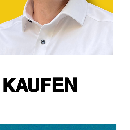
EN
 KAUF