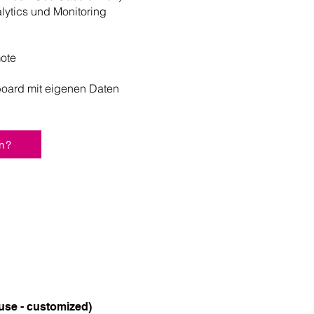
lytics und Monitoring
ote
oard mit eigenen Daten
n?
use - customized)