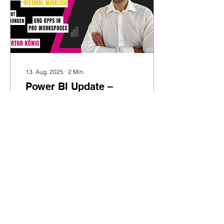
13. Aug. 2025
∙
2
Min.
Power BI Update –
August 2025
Das August-Update für
Power BI bringt diesmal
eine Besonderheit mit
sich: Zum ersten Mal liegt
der Fokus nicht auf Power
BI Desktop,...
30
0