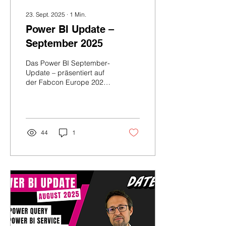
23. Sept. 2025
∙
1
Min.
Power BI Update –
September 2025
Das Power BI September-
Update – präsentiert auf
der Fabcon Europe 2025
– bringt ein zentrales
Feature für alle, die
regelmäßig mit DAX...
44
1