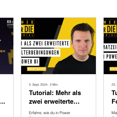
5. Sept. 2024
∙
2
Min.
23.
Tutorial: Mehr als
T
e
zwei erweiterte
F
ß
Filterbedingungen
i
Erfahre, wie du in Power
Ma