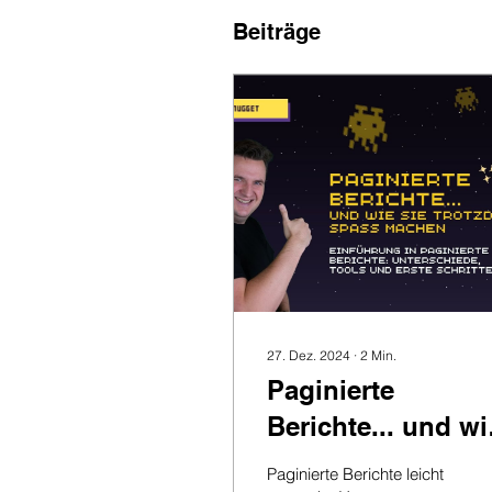
Beiträge
27. Dez. 2024
∙
2
Min.
Paginierte
Berichte... und wi
sie trotzdem Spa
Paginierte Berichte leicht