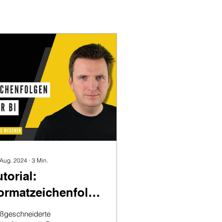
 Aug. 2024
∙
3
Min.
utorial:
ormatzeichenfolge
n Power BI
ßgeschneiderte