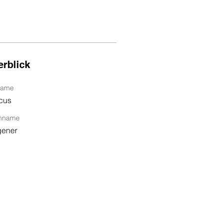
rblick
name
cus
hname
ener