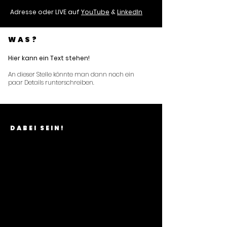
Adresse oder LIVE auf
YouTube
&
LinkedIn
WAS?
Hier kann ein Text stehen
!
An dieser Stelle könnte man dann noch ein
paar Details runterschreiben.
DABEI SEIN!