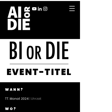
EVENT-TITEL
WANN?
TT. Monat 2024
| Uhrzeit
WO?