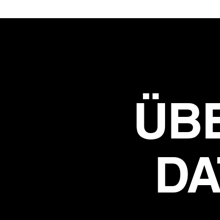
ÜB
DA