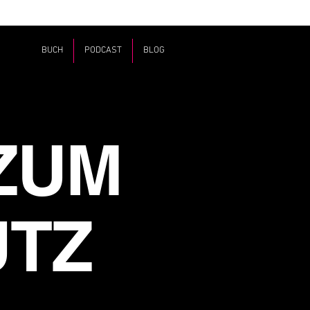
BUCH
PODCAST
BLOG
ZUM
UTZ