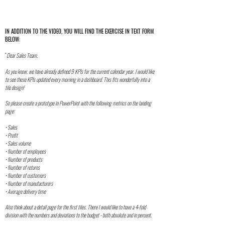
IN ADDITION TO THE VIDEO, YOU WILL FIND THE EXERCISE IN TEXT FORM
BELOW:
“
Dear Sales Team,
As you know, we have already defined 9 KPIs for the current calendar year. I would like
to see these KPIs updated every morning in a dashboard. This fits wonderfully into a
tile design!
So please create a prototype in PowerPoint with the following metrics on the landing
page:
• Sales
• Profit
• Sales volume
• Number of employees
• Number of products
• Number of returns
• Number of customers
• Number of manufacturers
• Average delivery time
Also think about a detail page for the first tiles. There I would like to have a 4-fold
division with the numbers and deviations to the budget - both absolute and in percent.