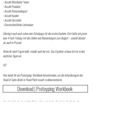
• Anzahl Mitarbeiter*innen
• Anzahl Produkte
• Anzahl Rücksendungen
• Anzahl Kunden
• Anzahl Hersteller
• Durchschnittliche Lieferdauer
Überlegt euch auch schon eine Detailpage für die ersten Kacheln. Dort hätte ich gerne
eine 4-fach-Teilung mit den Zahlen und Abweichungen zum Budget – sowohl absolut
als auch in Prozent.
Wenn ihr noch Fragen habt, meldet euch bei mir. Das Ergebnis schaue ich mir in den
nächsten Tagen an.
VG
"
Hier könnt ihr ein Prototyping Workbook herunterladen, um die Anforderungen des
Head of Sales direkt in PowerPoint visuell zu dokumentieren.
Download | Protoyping Workbook
Hier könnt ihr das komplette Datenset herunterladen. Nach dem Hochladen des
Datensets in euer Tool müssen nur noch die Hierarchien erstellt werden.
Download | Datenset
Download | Dataset Update