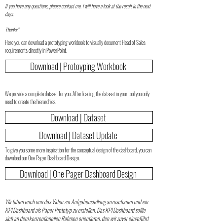
If you have any questions, please contact me. I will have a look at the result in the next
days.
Thanks
”
Here you can download a prototyping workbook to visually document Head of Sales
requirements directly in PowerPoint.
Download | Protoyping Workbook
We provide a complete dataset for you. After loading the dataset in your tool you only
need to create the hierarchies.
Download | Dataset
Download | Dataset Update
To give you some more inspiration for the conceptual design of the dashboard, you can
download our One Pager Dashboard Design.
Download | One Pager Dashboard Design
Wir bitten euch nun das Video zur Aufgabenstellung anzuschauen und ein
KPI Dashboard als Paper Prototyp zu erstellen. Das KPI Dashboard sollte
sich an dem konzeptionellen Rahmen orientieren, den wir zuvor eingeführt