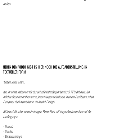
haben.
NEBEN DEM VIDEO GIBT ES HIER NOCH DIE AUFGABENSTELLUNG IN
TEXTUELLER FORM:
"Liebes Sales Team,
wie ihr wisst, haben wir für das aktuelle Kalenderjahr bereits 9 KPIs definiert. Ich
möchte diese Kennzahlen gerne jeden Morgen aktualisiert in einem Dashboard sehen.
Das passt doch wunderbar in ein Kachel-Design!
Bitte erstellt daher einen Prototyp in PowerPoint mit folgenden Kennzahlen auf der
Landingpage:
• Umsatz
• Gewinn
• Verkaufsmenge