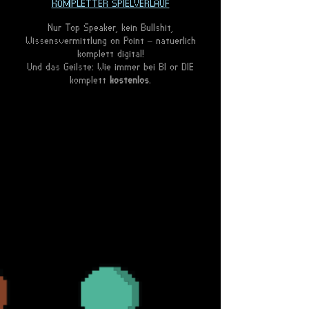
KOMPLETTER SPIELVERLAUF
Nur Top Speaker, kein Bullshit,
Wissensvermittlung on Point – natuerlich
komplett digital!
Und das Geilste: Wie immer bei BI or DIE
komplett
kostenlos
.