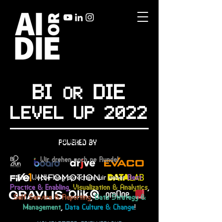
BI
DIE
OR
LEVEL UP 2022
powered by
POWERED BY
Wir drehen noch ne Runde!
Eine Woche lang sprechen wir ueber
Best
Practice & Enabling
,
Visualization & Analytics
,
Self Service & Reporting
,
Data Strategy &
Management
,
Data Culture & Change
!