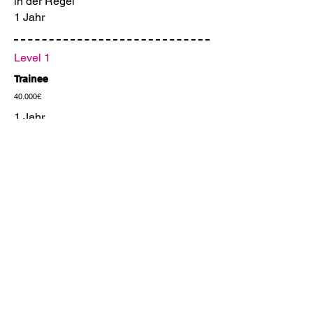
in der Regel
1 Jahr
Level 1
Trainee
40.000€
1 Jahr
KONTAKT
info@biordie.com
Tel.:
+49 7032 78417611