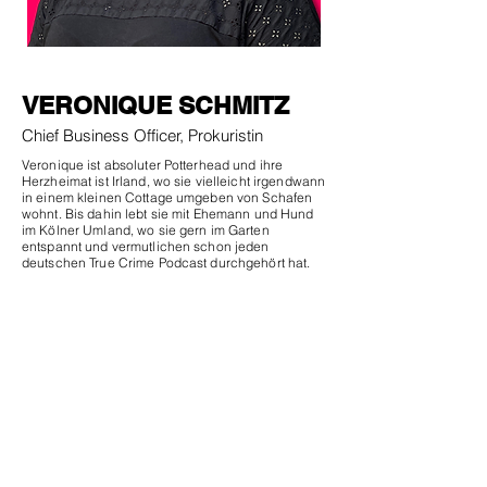
VERONIQUE SCHMITZ
Chief Business Officer, Prokuristin
Veronique ist absoluter Potterhead und ihre
Herzheimat ist Irland, wo sie vielleicht irgendwann
in einem kleinen Cottage umgeben von Schafen
wohnt. Bis dahin lebt sie mit Ehemann und Hund
im Kölner Umland, wo sie gern im Garten
entspannt und vermutlichen schon jeden
deutschen True Crime Podcast durchgehört hat.
Außerdem ist Veronique als Chief Business Officer
& Prokuristin Teil des AI or DIE Managements und
kümmert sich um Wachstum & Zusammenarbeit
innerhalb der Firmengruppe genauso wie um HR
und Marketing.
Veronique ist spezialisiert auf die Themen
Organisationsentwicklung &
Changemanagement, Arbeitsmethoden und
Mitarbeiterführung.