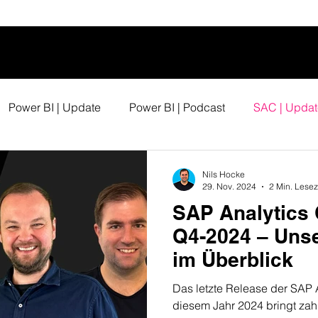
Power BI | Update
Power BI | Podcast
SAC | Updat
Nils Hocke
29. Nov. 2024
2 Min. Lesez
SAP Analytics
Q4-2024 – Unse
im Überblick
Das letzte Release der SAP 
diesem Jahr 2024 bringt zah