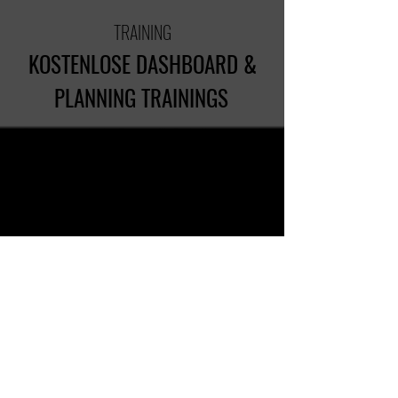
TRAINING
KOSTENLOSE DASHBOARD &
PLANNING
TRAININGS
Ein
praxisorientiertes Training für Controller:innen und
Business Analyst:innen, das die wichtigsten
Dashboarding Funktionalitäten von Power BI, SAC,
Tableau oder Qlik Sense abdeckt. Die Trainings finden
immer freitags s
tatt.
zur den Trainings
HOW-TO TUTORIALS