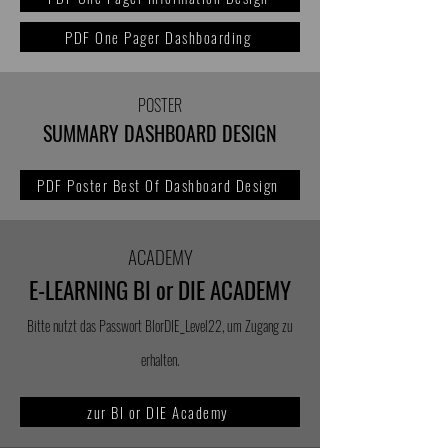
PDF One Pager Dashboarding
POSTER
SUMMARY DASHBOARD DESIGN
PDF Poster Best Of Dashboard Design
ACADEMY
E-LEARNING
BI or DIE ACADEMY
Bitte nutzt das Passwort BIorDIE_Level22, um Zugang zu
erhalten.
zur BI or DIE Academy