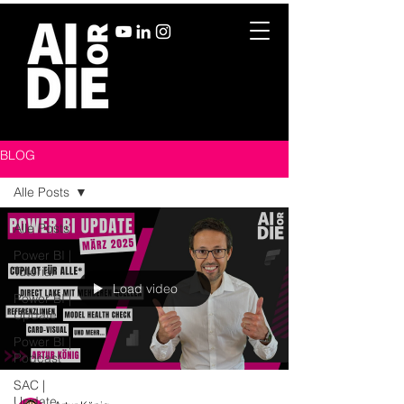
BLOG
Alle Posts
Alle Posts
Power BI |
Tutorial
Load video
Power BI |
Update
Power BI |
Podcast
SAC |
Update