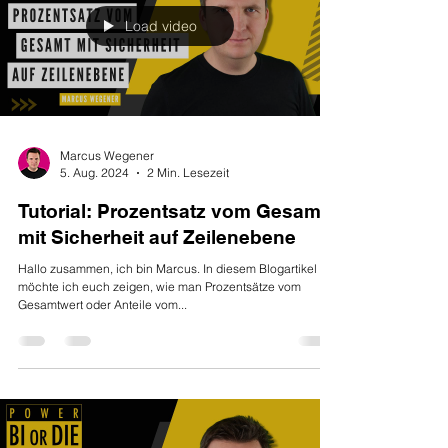
Load video
Marcus Wegener
5. Aug. 2024
2 Min. Lesezeit
Tutorial: Prozentsatz vom Gesamt
mit Sicherheit auf Zeilenebene
Hallo zusammen, ich bin Marcus. In diesem Blogartikel
möchte ich euch zeigen, wie man Prozentsätze vom
Gesamtwert oder Anteile vom...