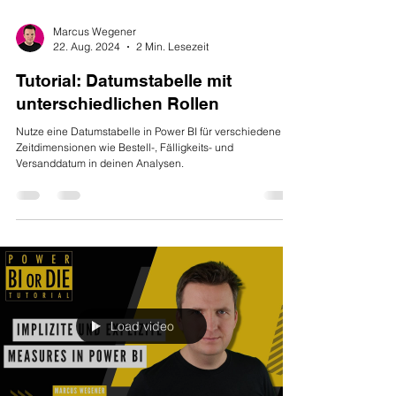
Marcus Wegener
22. Aug. 2024
2 Min. Lesezeit
Tutorial: Datumstabelle mit
unterschiedlichen Rollen
Nutze eine Datumstabelle in Power BI für verschiedene
Zeitdimensionen wie Bestell-, Fälligkeits- und
Versanddatum in deinen Analysen.
Load video