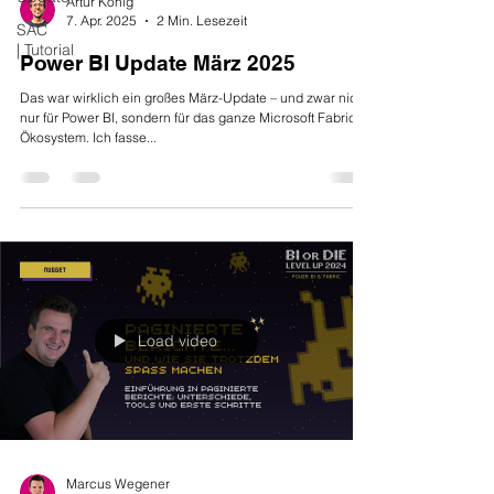
Artur König
7. Apr. 2025
2 Min. Lesezeit
SAC
| Tutorial
Power BI Update März 2025
Das war wirklich ein großes März-Update – und zwar nicht
nur für Power BI, sondern für das ganze Microsoft Fabric-
Ökosystem. Ich fasse...
Load video
Marcus Wegener