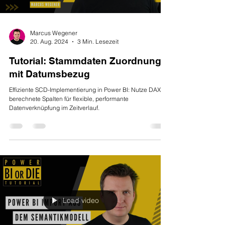
Marcus Wegener
20. Aug. 2024
3 Min. Lesezeit
Tutorial: Stammdaten Zuordnung
mit Datumsbezug
Effiziente SCD-Implementierung in Power BI: Nutze DAX-
berechnete Spalten für flexible, performante
Datenverknüpfung im Zeitverlauf.
Load video