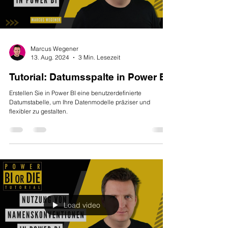
Marcus Wegener
13. Aug. 2024
3 Min. Lesezeit
Tutorial: Datumsspalte in Power BI
Erstellen Sie in Power BI eine benutzerdefinierte
Datumstabelle, um Ihre Datenmodelle präziser und
flexibler zu gestalten.
Load video