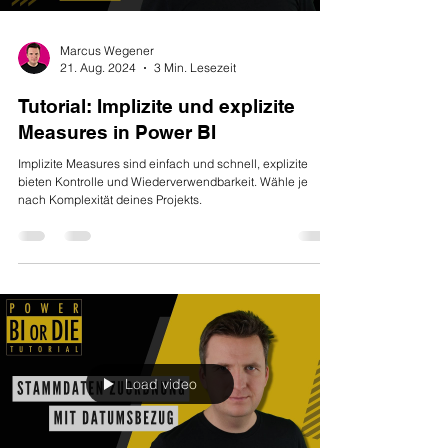
Marcus Wegener
21. Aug. 2024
3 Min. Lesezeit
Tutorial: Implizite und explizite
Measures in Power BI
Implizite Measures sind einfach und schnell, explizite
bieten Kontrolle und Wiederverwendbarkeit. Wähle je
nach Komplexität deines Projekts.
Load video