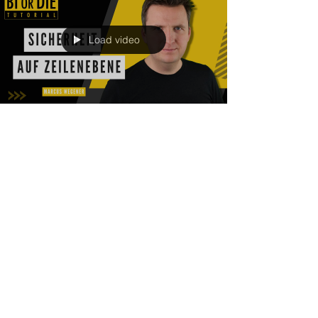
Load video
Marcus Wegener
29. Juli 2024
2 Min. Lesezeit
Tutorial: Sicherheit auf
Zeilenebene
Entdecke Row-Level-Security in Power BI: Steuere den
Datenzugriff präzise, sodass Benutzer nur die für sie
relevanten Daten sehen.